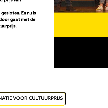
urprijs van
gesloten. En nu is
andoor gaat met de
uurprijs.
ATIE VOOR CULTUURPRIJS