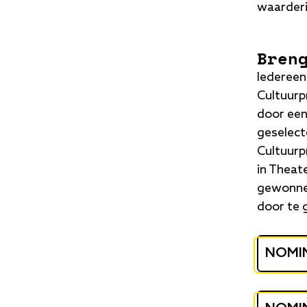
waarderi
Bren
Iedereen
Cultuurpr
door een
geselect
Cultuurp
in Theat
gewonnen
door te 
NOMIN