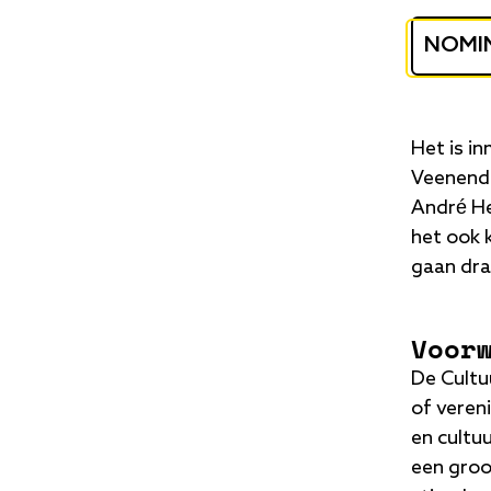
NOMIN
Het is in
Veenenda
André He
het ook 
gaan dra
Voor
De Cultu
of vereni
en cultuu
een groo