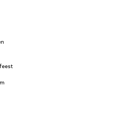
en
feest
om