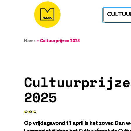
Overslaan
en
CULTUU
naar
de
inhoud
Kruimelpad
Home
Cultuurprijzen 2025
gaan
Cultuurprijze
2025
Op vrijdagavond 11 april is het zover. Dan 