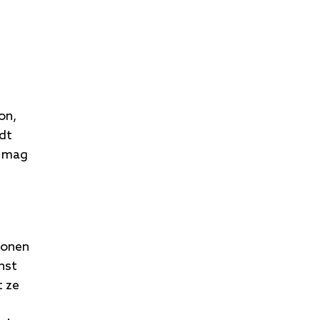
on,
dt
l mag
sonen
nst
t ze