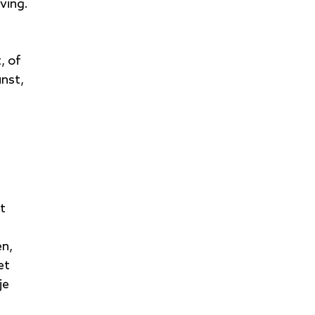
ving.
, of
unst,
t
en,
et
je