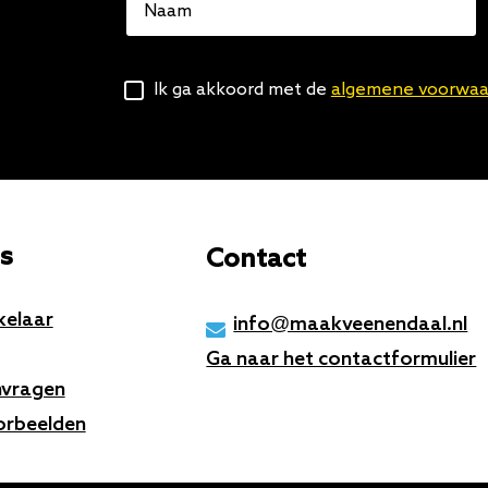
Naam
Algemene
Ik ga akkoord met de
algemene voorwaa
voorwaarden
s
Contact
kelaar
info@maakveenendaal.nl
Ga naar het contactformulier
nvragen
orbeelden