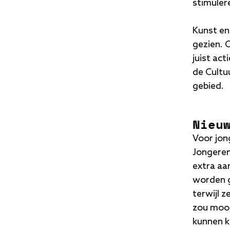
stimuler
Kunst en
gezien. O
juist act
de Cultuu
gebied.
Nieu
Voor jong
Jongeren
extra aa
worden ge
terwijl z
zou mooi 
kunnen k