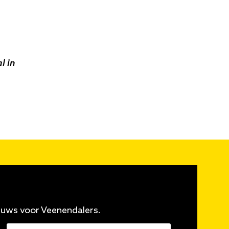
l in
euws voor Veenendalers.