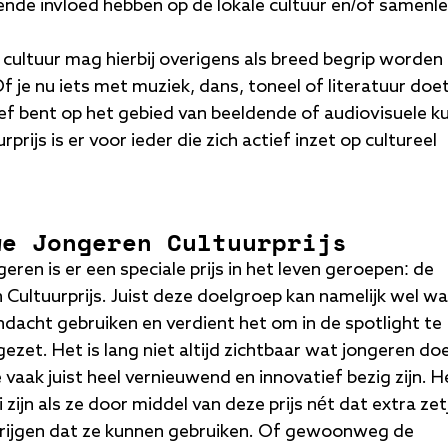
ende invloed hebben op de lokale cultuur en/of samenle
 cultuur mag hierbij overigens als breed begrip worden
f je nu iets met muziek, dans, toneel of literatuur doet
ief bent op het gebied van beeldende of audiovisuele k
rprijs is er voor ieder die zich actief inzet op cultureel
we Jongeren Cultuurprijs
eren is er een speciale prijs in het leven geroepen:
de
 Cultuurprijs
. Juist deze doelgroep kan namelijk wel wa
ndacht gebruiken en verdient het om in de spotlight te
zet. Het is lang niet altijd zichtbaar wat jongeren do
e vaak juist heel vernieuwend en innovatief bezig zijn. H
zijn als ze door middel van deze prijs nét dat extra zet
rijgen dat ze kunnen gebruiken. Of gewoonweg de