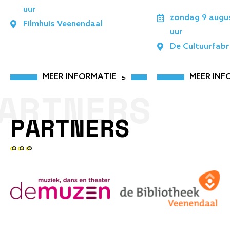
uur
zondag 9 augu
Filmhuis Veenendaal
uur
De Cultuurfabr
MEER INFORMATIE
MEER INF
ARTNERS
PARTNERS