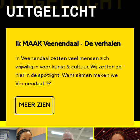
UITGELICHT
UITGELICHT
Ik MAAK Veenendaal - De verhalen
In Veenendaal zetten veel mensen zich
vrijwillig in voor kunst & cultuur. Wij zetten ze
hier in de spotlight. Want sámen maken we
Veenendaal. 💛
MEER ZIEN