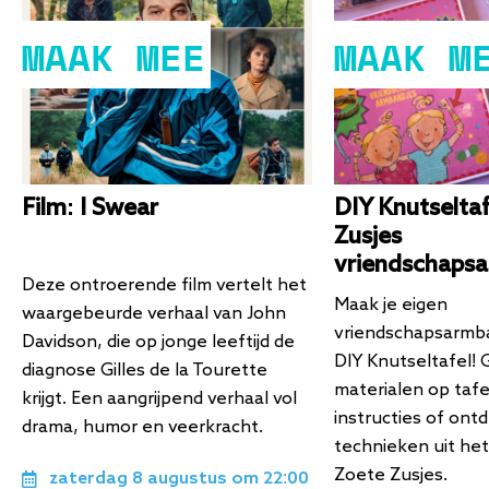
MAAK MEE
MAAK M
Film: I Swear
DIY Knutseltaf
Zusjes
vriendschaps
Deze ontroerende film vertelt het
Maak je eigen
waargebeurde verhaal van John
vriendschapsarmb
Davidson, die op jonge leeftijd de
DIY Knutseltafel! 
diagnose Gilles de la Tourette
materialen op tafe
krijgt. Een aangrijpend verhaal vol
instructies of ont
drama, humor en veerkracht.
technieken uit he
Zoete Zusjes.
zaterdag 8 augustus om 22:00