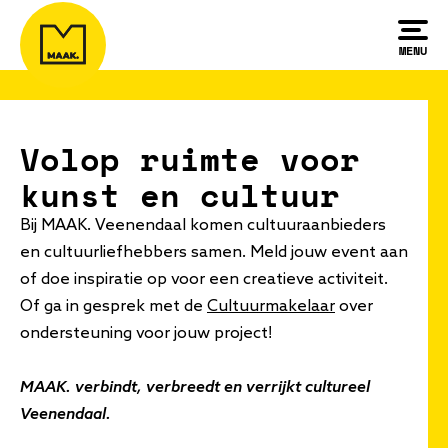
Overslaan
en
MENU
naar
de
inhoud
Volop ruimte voor
gaan
kunst en cultuur
Bij MAAK. Veenendaal komen cultuuraanbieders
en cultuurliefhebbers samen. Meld jouw event aan
of doe inspiratie op voor een creatieve activiteit.
Of ga in gesprek met de
Cultuurmakelaar
over
ondersteuning voor jouw project!
MAAK. verbindt, verbreedt en verrijkt cultureel
Veenendaal.