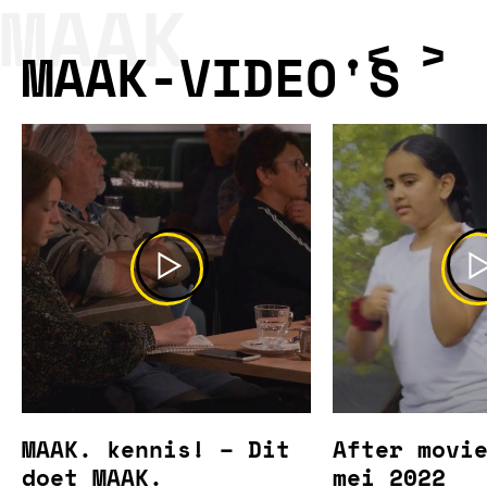
MAAK
MAAK-VIDEO'S
MAAK. kennis! – Dit
After movi
doet MAAK.
mei 2022