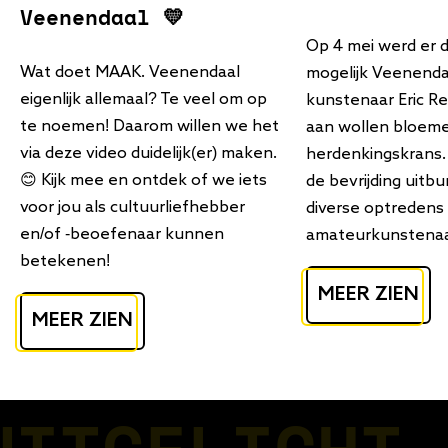
Veenendaal 💛
Op 4 mei werd er 
Wat doet MAAK. Veenendaal
mogelijk Veenend
eigenlijk allemaal? Te veel om op
kunstenaar Eric R
te noemen! Daarom willen we het
aan wollen bloem
via deze video duidelijk(er) maken.
herdenkingskrans.
😊 Kijk mee en ontdek of we iets
de bevrijding uitb
voor jou als cultuurliefhebber
diverse optredens
en/of -beoefenaar kunnen
amateurkunstenaa
betekenen!
MEER ZIEN
MEER ZIEN