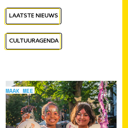
LAATSTE NIEUWS
CULTUURAGENDA
Uitgelichte
MAAK MEE
pagina's