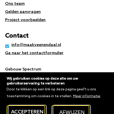
Ons team
Gelden aanvragen
Project voorbeelden
Contact
info@maakveenendaal.nl
Ga naar het contactformulier
Gebouw Spectrum
Kees Stipplein 72
Wij gebruiken cookies op deze site om uw
gebruikerservaring te verbeteren
3901 TP Veenendaal
Door te klikken op een link op deze pagina geeft u ons
toestemming om cookies in te stellen.
Meer informatie
Copyright
Privacyverklaring
AFWIJZEN
ACCEPTEREN
Cookie voorkeuren aanpassen
Gebouwd door