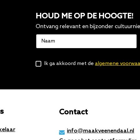
HOUD ME OP DE HOOGTE!
Ontvang relevant en bijzonder cultuurni
Naam
Algemene
Ik ga akkoord met de
algemene voorwaa
voorwaarden
s
Contact
kelaar
info@maakveenendaal.nl