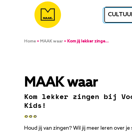
Overslaan
en
CULTUU
naar
de
inhoud
Kruimelpad
Home
MAAK waar
Kom jij lekker zingen bij Vocal Center?
gaan
MAAK waar
Kom lekker zingen bij Vo
Kids!
Houd jij van zingen? Wil jij meer leren over 