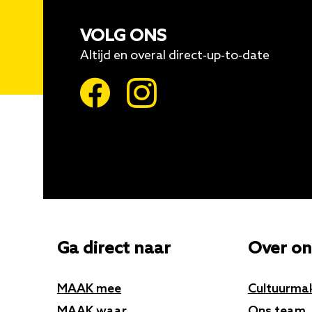
VOLG ONS
Altijd en overal direct-up-to-date
Ga direct naar
Over on
MAAK mee
Cultuurma
MAAK waar
Ons team