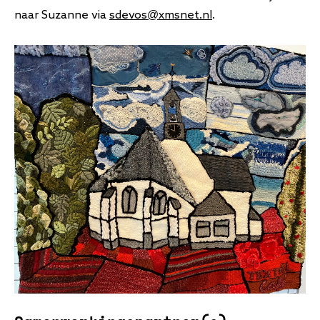
naar Suzanne via
sdevos@xmsnet.nl
.